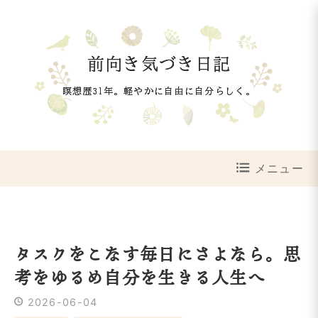
前向き気づき日記
瞑想歴31年。軽やかに自由に自分らしく。
メニュー
タスクをこなす毎日にさよなら。思
考をゆるめ自分を生きる人生へ
2026
-
06
-
04